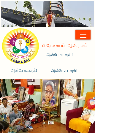
பிரேமசாய் ஆசிரமம்
அன்பே கடவுள்!
அன்பே கடவுள்!
அன்பே கடவுள்!